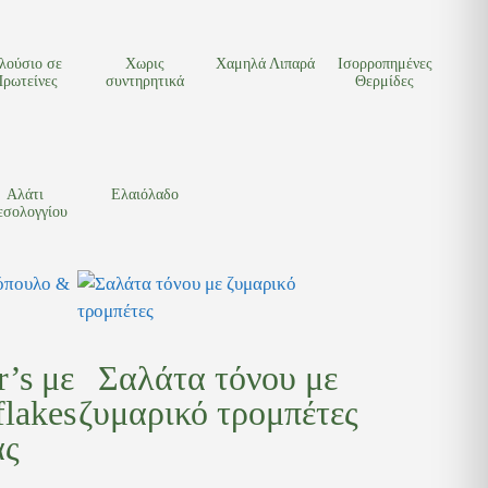
λούσιο σε
Χωρις
Χαμηλά Λιπαρά
Ισορροπημένες
ρωτείνες
συντηρητικά
Θερμίδες
Αλάτι
Ελαιόλαδο
σολογγίου
’s με
Σαλάτα τόνου με
lakes
ζυμαρικό τρομπέτες
ας