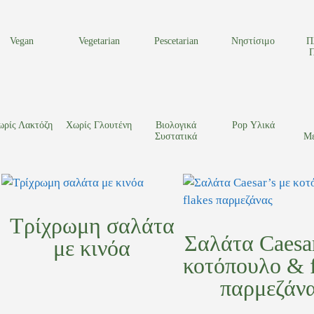
Vegan
Vegetarian
Pescetarian
Νηστίσιμο
Π
Π
ωρίς Λακτόζη
Χωρίς Γλουτένη
Βιολογικά
Pop Υλικά
Συστατικά
Με
Τρίχρωμη σαλάτα
Σαλάτα Caesar
με κινόα
κοτόπουλο & f
παρμεζάν