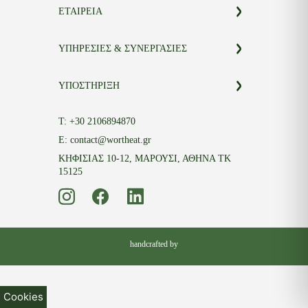
ΕΤΑΙΡΕΙΑ
ΣΧΕΤΙΚΑ ΜΕ ΕΜΑΣ
ΥΠΗΡΕΣΙΕΣ & ΣΥΝΕΡΓΑΣΙΕΣ
BLOG
FAQS
ΕΤΑΙΡΙΚΟΙ ΠΕΛΑΤΕΣ
ΥΠΟΣΤΗΡΙΞΗ
ΣΗΜΕΙΑ ΛΙΑΝΙΚΗΣ ΠΩΛΗΣΗΣ
ΣΗΜΕΙΑ ΠΩΛΗΣΗΣ HO.RE.CA
ΟΡΟΙ ΧΡΗΣΗΣ
Τ:
+30 2106894870
ΠΑΚΕΤΑ ΓΕΥΜΑΤΩΝ ΓΙΑ ΙΔΙΩΤΕΣ
ΠΟΛΙΤΙΚΗ ΠΡΟΣΤΑΣΙΑΣ
ΠΡΟΣΩΠΙΚΩΝ ΔΕΔΟΜΕΝΩΝ
E:
contact@wortheat.gr
ΠΟΛΙΤΙΚΗ COOKIES
ΚΗΦΙΣΙΑΣ 10-12, ΜΑΡΟΥΣΙ, ΑΘΗΝΑ ΤΚ
15125
ΠΟΛΙΤΙΚΗ ΠΑΡΑΓΓΕΛΙΩΝ, ΑΚΥΡΩΣΕΩΝ
ΚΑΙ ΕΠΙΣΤΡΟΦΩΝ
handcrafted by
Cookies