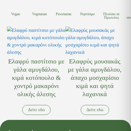
Vegan
Vegetarian
Pescetarian
Νηστίσιμο
Πλούσιο σε
Πρωτείνες
συ
Ελαφρύ παστίτσιο με
Ελαφρύς μουσακάς
γάλα αμυγδάλου,
με γάλα αμυγδάλου,
κιμά κοτόπουλο &
άπαχο μοσχαρίσιο
χοντρό μακαρόνι
κιμά και ψητά
ολικής άλεσης
λαχανικά
Δείτε εδώ
Δείτε εδώ