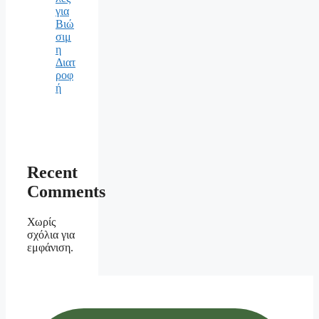
για
Βιώ
σιμ
η
Διατ
ροφ
ή
Recent
Comments
Χωρίς
σχόλια για
εμφάνιση.