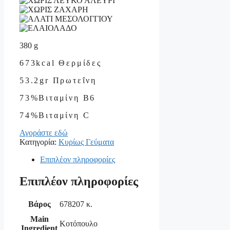
380
g
673kcal
Θερμίδες
53.2gr
Πρωτεΐνη
73%
Βιταμίνη Β6
74%
Βιταμίνη C
Αγοράστε εδώ
Κατηγορία:
Κυρίως Γεύματα
Επιπλέον πληροφορίες
Επιπλέον πληροφορίες
Βάρος
678207 κ.
Main
Κοτόπουλο
Ingredient