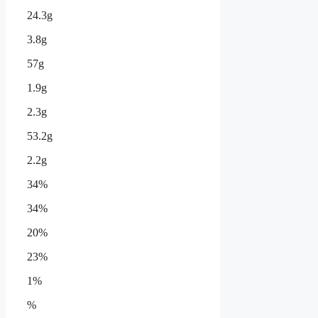
24.3g
3.8g
57g
1.9g
2.3g
53.2g
2.2g
34%
34%
20%
23%
1%
%