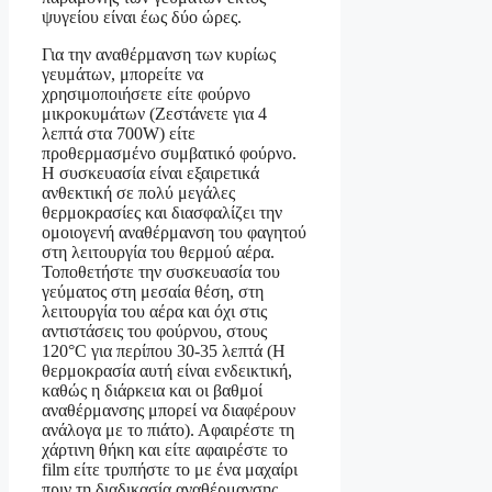
ψυγείου είναι έως δύο ώρες.
Για την αναθέρμανση των κυρίως
γευμάτων, μπορείτε να
χρησιμοποιήσετε είτε φούρνο
μικροκυμάτων (Ζεστάνετε για 4
λεπτά στα 700W) είτε
προθερμασμένο συμβατικό φούρνο.
Η συσκευασία είναι εξαιρετικά
ανθεκτική σε πολύ μεγάλες
θερμοκρασίες και διασφαλίζει την
ομοιογενή αναθέρμανση του φαγητού
στη λειτουργία του θερμού αέρα.
Τοποθετήστε την συσκευασία του
γεύματος στη μεσαία θέση, στη
λειτουργία του αέρα και όχι στις
αντιστάσεις του φούρνου, στους
120°C για περίπου 30-35 λεπτά (Η
θερμοκρασία αυτή είναι ενδεικτική,
καθώς η διάρκεια και οι βαθμοί
αναθέρμανσης μπορεί να διαφέρουν
ανάλογα με το πιάτο). Αφαιρέστε τη
χάρτινη θήκη και είτε αφαιρέστε το
film είτε τρυπήστε το με ένα μαχαίρι
πριν τη διαδικασία αναθέρμανσης.