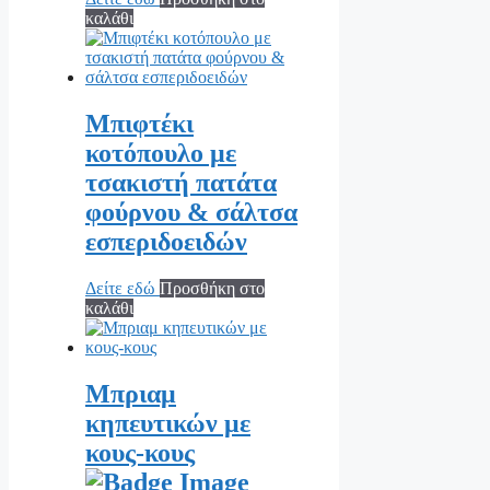
καλάθι
Μπιφτέκι
κοτόπουλο με
τσακιστή πατάτα
φούρνου & σάλτσα
εσπεριδοειδών
Δείτε εδώ
Προσθήκη στο
καλάθι
Μπριαμ
κηπευτικών με
κους-κους