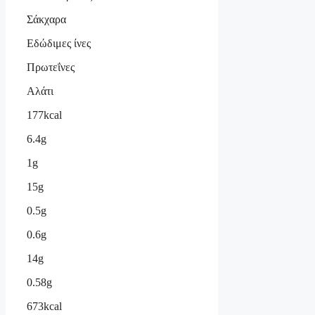
Σάκχαρα
Εδώδιμες ίνες
Πρωτεΐνες
Αλάτι
177kcal
6.4g
1g
15g
0.5g
0.6g
14g
0.58g
673kcal