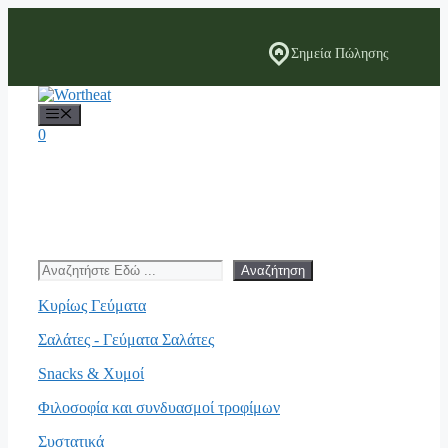
Μετάβαση
σε
περιεχόμενο
Σημεία Πώλησης
Μενού
0
Search
Αναζήτηση
Κυρίως Γεύματα
Σαλάτες - Γεύματα Σαλάτες
Snacks & Χυμοί
Φιλοσοφία και συνδυασμοί τροφίμων
Συστατικά