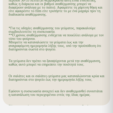
περίπου 30-35 λεπτά (Η θερμοκρασία αυτή είναι ενδεικτική,
καθώς η διάρκεια και οι βαθμοί αναθέρμανσης μπορεί να
διαφέρουν ανάλογα με το πιάτο). Αφαιρέστε τη χάρτινη θήκη και
είτε αφαιρέστε το film είτε τρυπήστε το με ένα μαχαίρι πριν τη
διαδικασία αναθέρμανσης.
*Για τις οδηγίες αναθέρμανσης του γεύματος, παρακαλούμε
συμβουλευτείτε τη συσκευασία.
**Ο χρόνος αναθέρμανσης ενδέχεται να ποικίλλει ανάλογα με τον
τύπο του φούρνου.
Μπορείτε να καταναλώσετε τα γεύματα έως και την
αναγραφόμενη ημερομηνία λήξης τους, υπό την προϋπόθεση ότι
διατηρούνται σωστά στο ψυγείο.
Τα γεύματα δεν πρέπει να ξαναψύχονται μετά την αναθέρμανση,
καθώς αυτό μπορεί να επηρεάσει την ποιότητά τους.
Οι σαλάτες και οι σαλάτες-γεύματα μας καταναλώνονται κρύα και
διατηρούνται στο ψυγείο έως την ημερομηνία λήξης τους.
Εφόσον η συσκευασία ανοιχτεί και δεν αναθερμανθεί συνιστάται
η κατανάλωση του περιεχομένου εντός της ίδιας ημέρας.
Εάν χρειαστεί να μεταφέρετε τα γεύματα σας τοποθετήστε τα σε
ειδική ισοθερμικό κουτί ή σακούλα μαζί με παγοκύστες για την