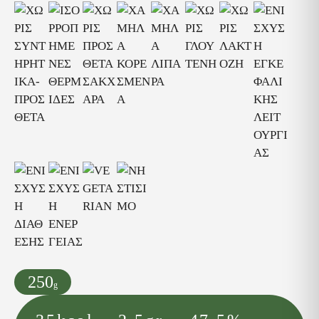
250
g