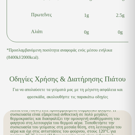
Πρωτεΐνες
1g
2.5g
Αλάτι
0g
0g
*Προσλαμβανόμενη ποσότητα αναφοράς ενός μέσου ενήλικα
(8400kJ/2000kcal).
Τα γεύματά μας μεταφέρονται και παραδίδονται σε θερμοκρασία
συντήρησης (0-7°C). Είναι σημαντικό να τα τοποθετήσετε άμεσα
στο ψυγείο στους 0-5°C, χωρίς διακοπή της αλυσίδας ψύξης, για
Οδηγίες Χρήσης & Διατήρησης Πιάτου
να διασφαλιστεί η ποιότητα και η ασφάλειά τους. Η μέγιστη ώρα
παραμονής των γευμάτων εκτός ψυγείου είναι έως δύο ώρες.
Για να απολαύσετε τα γεύματά μας με τη μέγιστη ασφάλεια και
φρεσκάδα, ακολουθήστε τις παρακάτω οδηγίες
Για την αναθέρμανση των κυρίως γευμάτων, μπορείτε να
χρησιμοποιήσετε είτε φούρνο μικροκυμάτων (Ζεστάνετε για 4
λεπτά στα 700W) είτε προθερμασμένο συμβατικό φούρνο. Η
συσκευασία είναι εξαιρετικά ανθεκτική σε πολύ μεγάλες
θερμοκρασίες και διασφαλίζει την ομοιογενή αναθέρμανση του
φαγητού στη λειτουργία του θερμού αέρα. Τοποθετήστε την
συσκευασία του γεύματος στη μεσαία θέση, στη λειτουργία του
αέρα και όχι στις αντιστάσεις του φούρνου, στους 120°C για