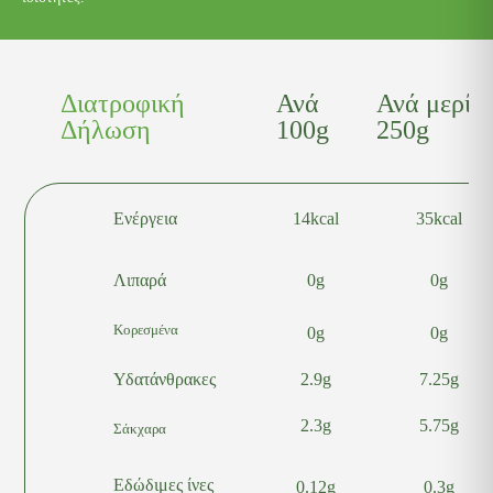
Διατροφική
Ανά
Ανά μερίδ
Δήλωση
100g
250g
Ενέργεια
14kcal
35kcal
Λιπαρά
0g
0g
Κορεσμένα
0g
0g
Υδατάνθρακες
2.9g
7.25g
2.3g
5.75g
Σάκχαρα
Εδώδιμες ίνες
0.12g
0.3g