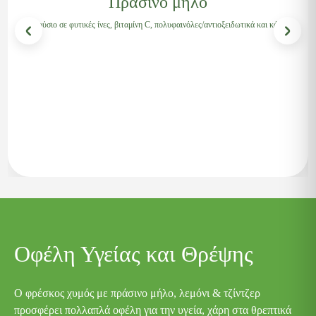
Πράσινο μήλο
Πλούσιο σε φυτικές ίνες, βιταμίνη C, πολυφαινόλες/αντιοξειδωτικά και κάλιο
Οφέλη Υγείας και Θρέψης
Ο φρέσκος χυμός με πράσινο μήλο, λεμόνι & τζίντζερ
προσφέρει πολλαπλά οφέλη για την υγεία, χάρη στα θρεπτικά