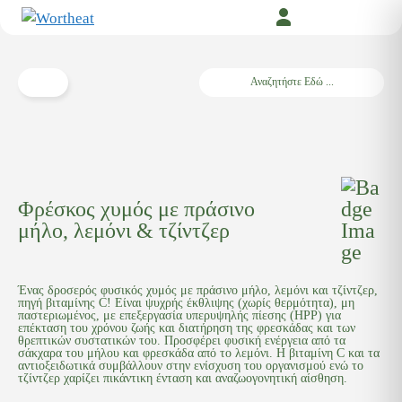
Μετάβαση
σε
περιεχόμενο
Search
Φρέσκος χυμός με πράσινο
μήλο, λεμόνι & τζίντζερ
Ένας δροσερός φυσικός χυμός με πράσινο μήλο, λεμόνι και τζίντζερ,
πηγή βιταμίνης C! Είναι ψυχρής έκθλιψης (χωρίς θερμότητα), μη
παστεριωμένος, με επεξεργασία υπερυψηλής πίεσης (HPP) για
επέκταση του χρόνου ζωής και διατήρηση της φρεσκάδας και των
θρεπτικών συστατικών του. Προσφέρει φυσική ενέργεια από τα
σάκχαρα του μήλου και φρεσκάδα από το λεμόνι. Η βιταμίνη C και τα
αντιοξειδωτικά συμβάλλουν στην ενίσχυση του οργανισμού ενώ το
τζίντζερ χαρίζει πικάντικη ένταση και αναζωογονητική αίσθηση.