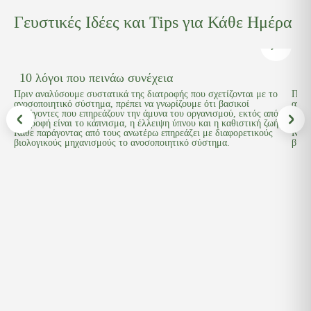
διασφάλιση της ψυκτικής αλυσίδας.
Γευστικές Ιδέες και Tips για Κάθε Ημέρα
Λόγω της φιλοσοφίας των προιόντων μας τα γεύματα περιέχουν
λιγότερο αλάτι.
Γι'αυτό τον λόγο μπορείτε να προσθέσετε έξτρα την ποσότητα
της αρεσκείας σας.
10 λόγοι που πεινάω συνέχεια
9 
Πριν αναλύσουμε συστατικά της διατροφής που σχετίζονται με το
Πριν
ανοσοποιητικό σύστημα, πρέπει να γνωρίζουμε ότι βασικοί
ανοσ
παράγοντες που επηρεάζουν την άμυνα του οργανισμού, εκτός από τη
παρά
διατροφή είναι το κάπνισμα, η έλλειψη ύπνου και η καθιστική ζωή.
διατ
Κάθε παράγοντας από τους ανωτέρω επηρεάζει με διαφορετικούς
Κάθε
βιολογικούς μηχανισμούς το ανοσοποιητικό σύστημα.
βιολ