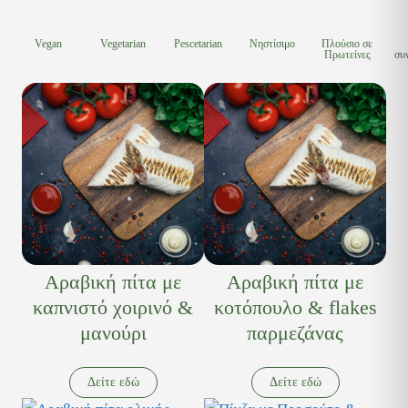
Vegan
Vegetarian
Pescetarian
Νηστίσιμο
Πλούσιο σε
Πρωτείνες
συ
Αραβική πίτα με
Αραβική πίτα με
καπνιστό χοιρινό &
κοτόπουλο & flakes
μανούρι
παρμεζάνας
Δείτε εδώ
Δείτε εδώ