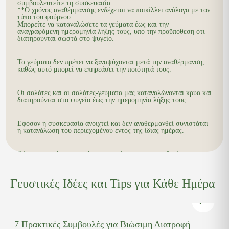
συμβουλευτείτε τη συσκευασία.
**Ο χρόνος αναθέρμανσης ενδέχεται να ποικίλλει ανάλογα με τον
τύπο του φούρνου.
Μπορείτε να καταναλώσετε τα γεύματα έως και την
αναγραφόμενη ημερομηνία λήξης τους, υπό την προϋπόθεση ότι
διατηρούνται σωστά στο ψυγείο.
Τα γεύματα δεν πρέπει να ξαναψύχονται μετά την αναθέρμανση,
καθώς αυτό μπορεί να επηρεάσει την ποιότητά τους.
Οι σαλάτες και οι σαλάτες-γεύματα μας καταναλώνονται κρύα και
διατηρούνται στο ψυγείο έως την ημερομηνία λήξης τους.
Εφόσον η συσκευασία ανοιχτεί και δεν αναθερμανθεί συνιστάται
η κατανάλωση του περιεχομένου εντός της ίδιας ημέρας.
Εάν χρειαστεί να μεταφέρετε τα γεύματα σας τοποθετήστε τα σε
ειδική ισοθερμικό κουτί ή σακούλα μαζί με παγοκύστες για την
διασφάλιση της ψυκτικής αλυσίδας.
Γευστικές Ιδέες και Tips για Κάθε Ημέρα
Λόγω της φιλοσοφίας των προιόντων μας τα γεύματα περιέχουν
λιγότερο αλάτι.
Γι'αυτό τον λόγο μπορείτε να προσθέσετε έξτρα την ποσότητα
της αρεσκείας σας.
7 Πρακτικές Συμβουλές για Βιώσιμη Διατροφή
9 