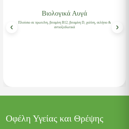
Βιολογικά Αυγά
Πλούσιο σε πρωτεΐνη, βιταμίνη Β12, βιταμίνη D, χολίνη, σελήνιο &
αντιοξειδωτικά
Οφέλη Υγείας και Θρέψης