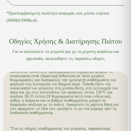
*Προσλαμβανόμενη ποσότητα αναφοράς ενός μέσου ενήλικα
(8400kJ/2000kcal).
Τα γεύματά μας μεταφέρονται και παραδίδονται σε θερμοκρασία
συντήρησης (0-7°C). Είναι σημαντικό να τα τοποθετήσετε άμεσα
στο ψυγείο στους 0-5°C, χωρίς διακοπή της αλυσίδας ψύξης, για
Οδηγίες Χρήσης & Διατήρησης Πιάτου
να διασφαλιστεί η ποιότητα και η ασφάλειά τους. Η μέγιστη ώρα
παραμονής των γευμάτων εκτός ψυγείου είναι έως δύο ώρες.
Για να απολαύσετε τα γεύματά μας με τη μέγιστη ασφάλεια και
φρεσκάδα, ακολουθήστε τις παρακάτω οδηγίες
Για την αναθέρμανση των κυρίως γευμάτων, μπορείτε να
χρησιμοποιήσετε είτε φούρνο μικροκυμάτων (Ζεστάνετε για 4
λεπτά στα 700W) είτε προθερμασμένο συμβατικό φούρνο. Η
συσκευασία είναι εξαιρετικά ανθεκτική σε πολύ μεγάλες
θερμοκρασίες και διασφαλίζει την ομοιογενή αναθέρμανση του
φαγητού στη λειτουργία του θερμού αέρα. Τοποθετήστε την
συσκευασία του γεύματος στη μεσαία θέση, στη λειτουργία του
αέρα και όχι στις αντιστάσεις του φούρνου, στους 120°C για
περίπου 30-35 λεπτά (Η θερμοκρασία αυτή είναι ενδεικτική,
καθώς η διάρκεια και οι βαθμοί αναθέρμανσης μπορεί να
διαφέρουν ανάλογα με το πιάτο). Αφαιρέστε τη χάρτινη θήκη και
είτε αφαιρέστε το film είτε τρυπήστε το με ένα μαχαίρι πριν τη
διαδικασία αναθέρμανσης.
*Για τις οδηγίες αναθέρμανσης του γεύματος, παρακαλούμε