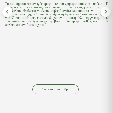
Τα συστήματα παραγωγής τροφίμων που χρησιμοποιούνται ευρέως
Πριν
σήμερα είναι πλέον σαφές ότι είναι από τα πλέον επιζήμια για το
ανοσ
περιβάλλον. Φαίνεται να έχουν σοβαρό αντίκτυπο τόσο στην
παρά
κλιματική αλλαγή, όσο και στην εξάντληση των φυσικών πόρων της
διατ
γης. Οι περισσότερες έρευνες δείχνουν μια σαφή έλλειψη γνώσης
Κάθε
των καταναλωτών σχετικά με την βιωσιμη διατροφη, καθώς και
βιολ
πολλές παρανοήσεις σχετικά.
Δείτε όλα τα άρθρα