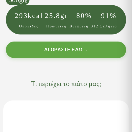
g
293kcal
25.8gr
80%
91%
Θερμίδες
Πρωτεΐνη
Βιταμίνη Β12
Σελήνιο
ΑΓΟΡΆΣΤΕ ΕΔΏ
Τι περιέχει το πιάτο μας;