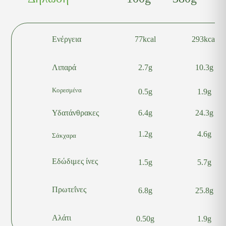
Ενέργεια
77kcal
293kcal
Λιπαρά
2.7g
10.3g
Κορεσμένα
0.5g
1.9g
Υδατάνθρακες
6.4g
24.3g
1.2g
4.6g
Σάκχαρα
Εδώδιμες ίνες
1.5g
5.7g
Πρωτεΐνες
6.8g
25.8g
Αλάτι
0.50g
1.9g